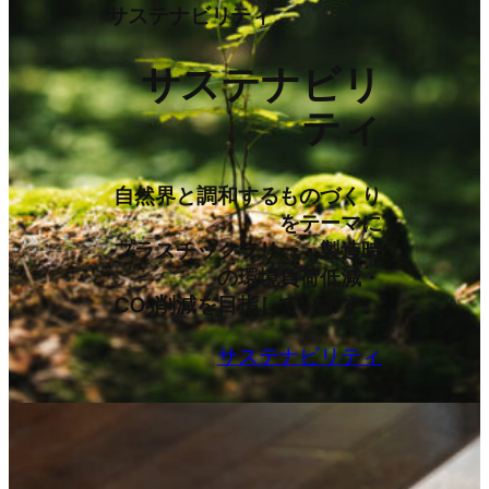
サステナビリティ
サステナビリ
ティ
自然界と調和するものづくり
をテーマに
プラスチックフリー・製造時
の環境負荷低減・
CO
削減を目指しています。
2
サステナビリティ