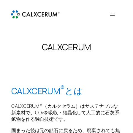
内
容
を
ス
キ
ッ
CALXCERUM
プ
®︎
CALXCERUM
とは
CALXCERUM®（カルクセラム）はサステナブルな
新素材で、CO₂を吸収・結晶化して人工的に石灰系
鉱物を作る独自技術です。
固まった後は元の鉱石に戻るため、廃棄されても無